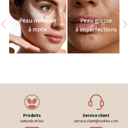
Peau normale
Peau grasse
à mixte
à imperfections
Produits
Service client
naturels et bio
service.client@onikha.com