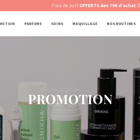
Frais de port
OFFERTS des 79€ d'achat
(forfait de 6.9
MOTION
PARFUMS
SOINS
MAQUILLAGE
NOS ROUTINES
PROMOTION