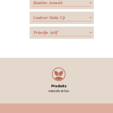
Routine Associée
Couleur Make Up
Principe Actif
Produits
naturels et bio