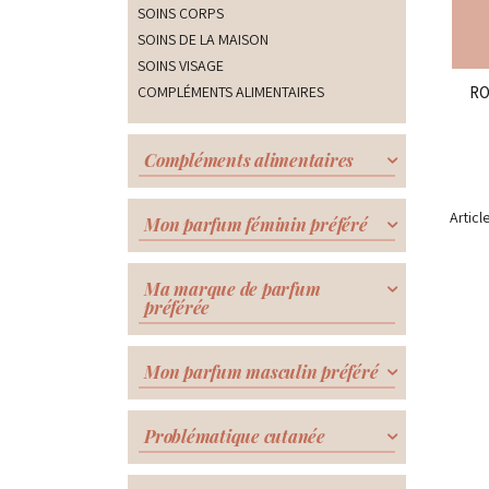
SOINS CORPS
SOINS DE LA MAISON
SOINS VISAGE
RO
COMPLÉMENTS
ALIMENTAIRES
Compléments alimentaires
Articl
Mon parfum féminin préféré
Ma marque de parfum
préférée
Mon parfum masculin préféré
Problématique cutanée