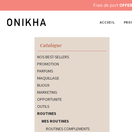
Panneau de gestion des cookies
Frais de port
OFFERTS des 79€ d'ac
ACCUEIL
PRO
Catalogue
NOS BEST-SELLERS
PROMOTION
PARFUMS
MAQUILLAGE
BIJOUX
MARKETING
OPPORTUNITE
OUTILS
ROUTINES
MES ROUTINES
ROUTINES COMPLEMENTS