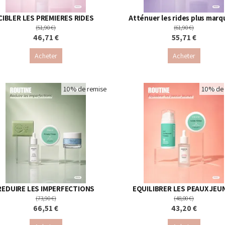
CIBLER LES PREMIERES RIDES
Atténuer les rides plus mar
(51,90 €)
(61,90 €)
46,71 €
55,71 €
Acheter
Acheter
10% de remise
10% de 
REDUIRE LES IMPERFECTIONS
EQUILIBRER LES PEAUX JEU
(73,90 €)
(48,00 €)
66,51 €
43,20 €