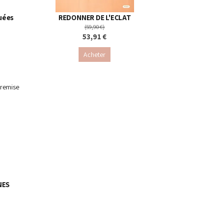
quées
REDONNER DE L'ECLAT
(59,90 €)
53,91 €
Acheter
remise
NES