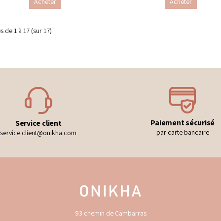
Acheter
Acheter
es de
1 à 17
(sur
17
)
Paiement sécurisé
Service client
par carte bancaire
service.client@onikha.com
93 chemin de Cambarras