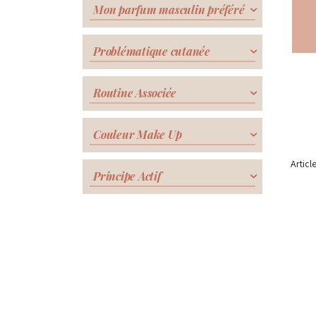
Mon parfum masculin préféré
Problématique cutanée
Routine Associée
Couleur Make Up
Articl
Principe Actif