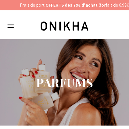
Panneau de gestion des cookies
Frais de port
OFFERTS des 79€ d'achat
(forfait de 6.99€ p
Menu
de
navigation
PARFUMS