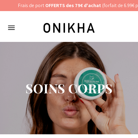
Panneau de gestion des cookies
Frais de port
OFFERTS des 79€ d'achat
(forfait de 6.99€ pou
Menu
de
navigation
SOINS CORPS