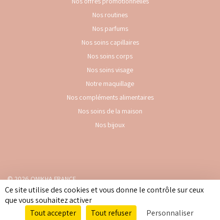
Nos offres promotionnelles
Nos routines
Nos parfums
Nos soins capillaires
Nos soins corps
Nos soins visage
Notre maquillage
Nos compléments alimentaires
Nos soins de la maison
Nos bijoux
© 2026 ONIKHA FRANCE
Ce site utilise des cookies et vous donne le contrôle sur ceux
Mentions légales
-
Politique de confidentialité
-
Cookies
-
Accessibilité :
que vous souhaitez activer
partiellement conforme
Tout accepter
Tout refuser
Personnaliser